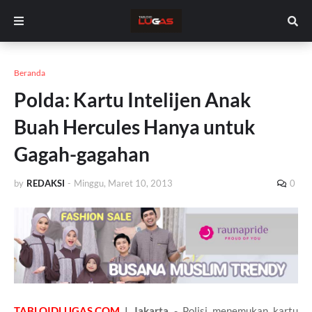
Beranda
Polda: Kartu Intelijen Anak
Buah Hercules Hanya untuk
Gagah-gagahan
by
REDAKSI
-
Minggu, Maret 10, 2013
0
TABLOIDLUGAS.COM
| Jakarta
- Polisi menemukan kartu