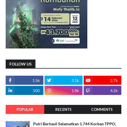
FOLLOW US
1.5k
3.1k
2.7k
500
1.8k
4.2k
POPULAR
RECENTS
COMMENTS
Polri Berhasil Selamatkan 1.744 Korban TPPO,