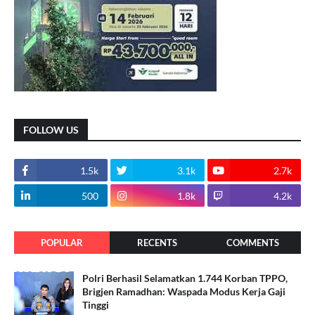
FOLLOW US
1.5k
3.1k
2.7k
500
1.8k
4.2k
POPULAR
RECENTS
COMMENTS
Polri Berhasil Selamatkan 1.744 Korban TPPO,
Brigjen Ramadhan: Waspada Modus Kerja Gaji
Tinggi