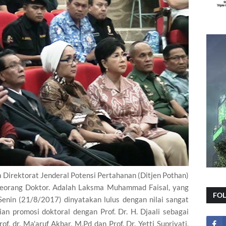
 Direktorat Jenderal Potensi Pertahanan (Ditjen Pothan)
seorang Doktor. Adalah Laksma Muhammad Faisal, yang
FO
Senin (21/8/2017) dinyatakan lulus dengan nilai sangat
an promosi doktoral dengan Prof. Dr. H. Djaali sebagai
of. dr. Ma'aruf Akbar, M.Pd dan Prof. Dr. Yetti Supriyati,