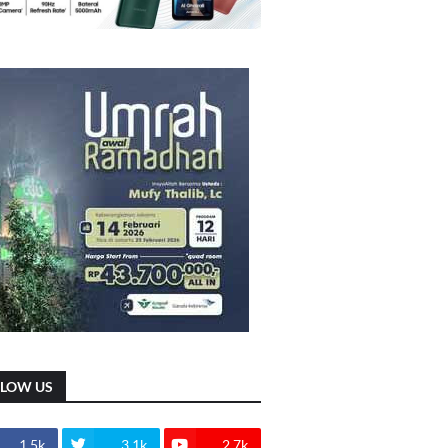
LLOW US
1.5k
3.1k
2.7k