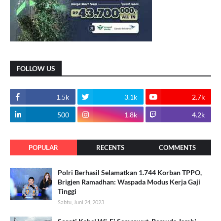
FOLLOW US
1.5k
3.1k
2.7k
500
1.8k
4.2k
POPULAR
RECENTS
COMMENTS
Polri Berhasil Selamatkan 1.744 Korban TPPO,
Brigjen Ramadhan: Waspada Modus Kerja Gaji
Tinggi
Sabtu, Juni 24, 2023