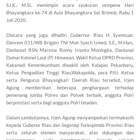
S.I.K., M.Si., memimpin acara syukuran sempena Hari
Bhayangkara ke-74 di Aula Bhayangkara Sat Brimob, Rabu 1
Juli 2020.
Diacara yang juga dihadiri Gubernur Riau H Syamsuar,
Danrem 031/WB Brigjen TNI Muh Syech Ismed, S.E., M.Han.,
Danlanud RSN Marsma Ronny Irianto Moningka, Danlanal
Dumai Kolonel Laut (P) Himawan, Wakil Ketua DPRD Provinsi,
Kakanwil Kemenkumham diwakili oleh Kalapas Pekanbaru,
Ketua Pengadilan Tinggi Riau,Wakapolda, para PJU, Ketua
serta Pengurus Bhayangkari Daerah Riau tersebut, Irjen
Agung memberikan beberapa penghargaan terhadap
pemenang lomba Polres dan Polsek terbaik, anggota Polri
berprestasi serta bagi anggota Polri teladan.
Dalam sambutannya, Irjen Agung menyampaikan terimakasih
kepada Gubenur Riau dan Segenap Forkopimda Provinsi Riau
serta seluruh elemen masyarakat, atas dukungan dan
kerjasamanya, serta mengharapkan kepada seluruh