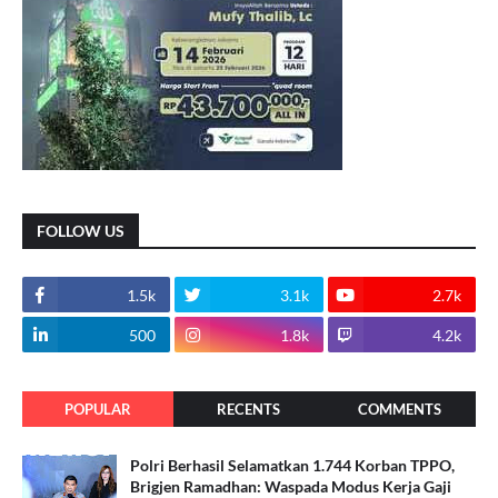
FOLLOW US
1.5k
3.1k
2.7k
500
1.8k
4.2k
POPULAR
RECENTS
COMMENTS
Polri Berhasil Selamatkan 1.744 Korban TPPO,
Brigjen Ramadhan: Waspada Modus Kerja Gaji