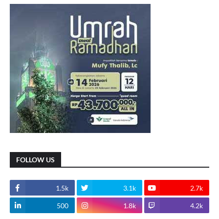
FOLLOW US
1.5k
3.1k
2.7k
500
1.8k
4.2k