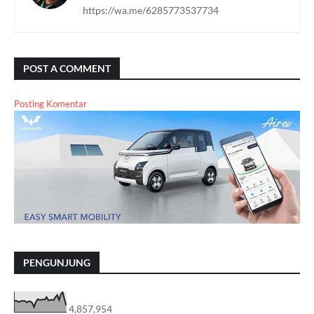
https://wa.me/6285773537734
POST A COMMENT
Posting Komentar
PENGUNJUNG
4,857,954