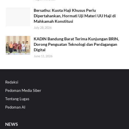
Bersathu: Kuota Haji Khusus Perlu
Dipertahankan, Hormati Uji Materi UU Haji di
Mahkamah Konstitusi
July 28, 2026
KADIN Bandung Barat Terima Kunjungan BRIN,
Dorong Penguatan Teknologi dan Perdagangan
Digital
June 11, 2026
Redaksi
Pedoman Media Siber
Tentang Lugas
Pedoman AI
NEWS