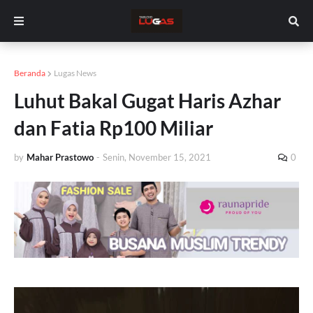
Beranda
Lugas News
Luhut Bakal Gugat Haris Azhar
dan Fatia Rp100 Miliar
by
Mahar Prastowo
-
Senin, November 15, 2021
0