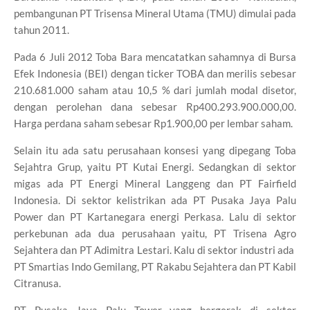
pembangunan PT Trisensa Mineral Utama (TMU) dimulai pada
tahun 2011.
Pada 6 Juli 2012 Toba Bara mencatatkan sahamnya di Bursa
Efek Indonesia (BEI) dengan ticker TOBA dan merilis sebesar
210.681.000 saham atau 10,5 % dari jumlah modal disetor,
dengan perolehan dana sebesar Rp400.293.900.000,00.
Harga perdana saham sebesar Rp1.900,00 per lembar saham.
Selain itu ada satu perusahaan konsesi yang dipegang Toba
Sejahtra Grup, yaitu PT Kutai Energi. Sedangkan di sektor
migas ada PT Energi Mineral Langgeng dan PT Fairfield
Indonesia. Di sektor kelistrikan ada PT Pusaka Jaya Palu
Power dan PT Kartanegara energi Perkasa. Lalu di sektor
perkebunan ada dua perusahaan yaitu, PT Trisena Agro
Sejahtera dan PT Adimitra Lestari. Kalu di sektor industri ada
PT Smartias Indo Gemilang, PT Rakabu Sejahtera dan PT Kabil
Citranusa.
PT Pusaka Jaya Palu Tower yang bergerak di sektor