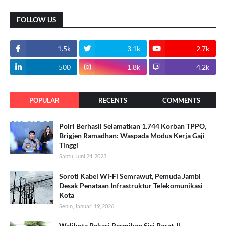
FOLLOW US
1.5k
3.1k
2.7k
500
1.8k
4.2k
POPULAR
RECENTS
COMMENTS
Polri Berhasil Selamatkan 1.744 Korban TPPO,
Brigjen Ramadhan: Waspada Modus Kerja Gaji
Tinggi
Sabtu, Juni 24, 2023
Soroti Kabel Wi-Fi Semrawut, Pemuda Jambi
Desak Penataan Infrastruktur Telekomunikasi
Kota
Senin, Januari 19, 2026
Walikota Bekasi Resmikan Sisi Barat Jl