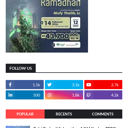
FOLLOW US
1.5k
3.1k
2.7k
500
1.8k
4.2k
POPULAR
RECENTS
COMMENTS