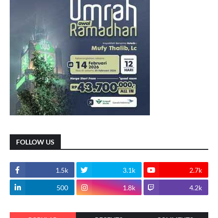
FOLLOW US
1.5k
3.1k
2.7k
500
1.8k
4.2k