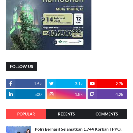
FOLLOW US
1.5k
3.1k
2.7k
500
1.8k
4.2k
POPULAR
RECENTS
COMMENTS
Polri Berhasil Selamatkan 1.744 Korban TPPO,