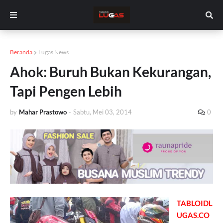
Beranda
Lugas News
Ahok: Buruh Bukan Kekurangan,
Tapi Pengen Lebih
by
Mahar Prastowo
-
Sabtu, Mei 03, 2014
0
TABLOIDL
UGAS.CO