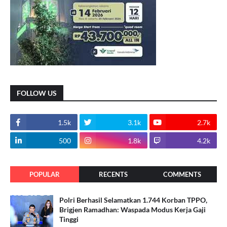
FOLLOW US
1.5k
3.1k
2.7k
500
1.8k
4.2k
POPULAR
RECENTS
COMMENTS
Polri Berhasil Selamatkan 1.744 Korban TPPO,
Brigjen Ramadhan: Waspada Modus Kerja Gaji
Tinggi