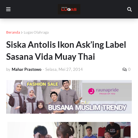
Beranda
Lugas Olahraga
Siska Antolis Ikon Ask’ing Label
Sasana Vida Muay Thai
by
Mahar Prastowo
-
Selasa, Mei 27, 2014
0