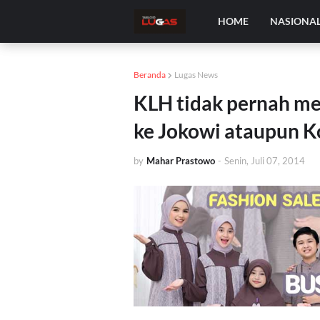
HOME
NASIONA
Beranda
Lugas News
KLH tidak pernah m
ke Jokowi ataupun K
by
Mahar Prastowo
-
Senin, Juli 07, 2014