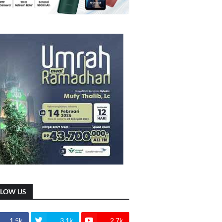
LLOW US
1.5k
3.1k
2.7k