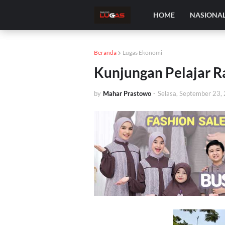
HOME
NASIONA
Beranda
Lugas Ekonomi
Kunjungan Pelajar 
by
Mahar Prastowo
-
Selasa, September 23,