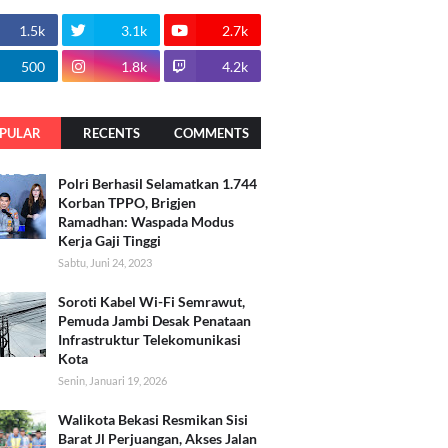
1.5k
3.1k
2.7k
500
1.8k
4.2k
PULAR
RECENTS
COMMENTS
Polri Berhasil Selamatkan 1.744
Korban TPPO, Brigjen
Ramadhan: Waspada Modus
Kerja Gaji Tinggi
Sabtu, Juni 24, 2023
Soroti Kabel Wi-Fi Semrawut,
Pemuda Jambi Desak Penataan
Infrastruktur Telekomunikasi
Kota
Senin, Januari 19, 2026
Walikota Bekasi Resmikan Sisi
Barat Jl Perjuangan, Akses Jalan