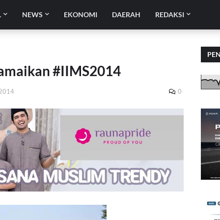
L
NEWS
EKONOMI
DAERAH
REDAKSI
PE
Ramaikan #IIMS2014
 2014
0