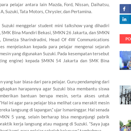
ara pelajar antara lain Mazda, Ford, Nissan, Daihatsu,
IA, Suzuki, Tata Motors, Chrysler, dan Pertamina.
Suzuki menggelar student mini talkshow yang dihadiri
ta, SMK Bina Mandiri Bekasi, SMKN 26 Jakarta, dan SMKN
PO
t, Dimelza Sharindradini, Head Of 4W Communications
les menjelaskan kepada para pelajar mengenai sejarah
n-mesin yang digunakan Suzuki. Pada kesempatan tersebut
tting engine) kepada SMKN 54 Jakarta dan SMK Bina
 yang luar biasa dari para pelajar. Guru pendamping dari
ngkapkan harapannya agar Suzuki bisa membantu siswa
mberikan bantuan berupa mesin, serta akses untuk
“Hal ini agar para pelajar bisa melihat cara merakit mesin
eka langsung di lapangan,” ujar Ismaninggar. Hal senada
 SMKN 5 yang, selain berharap bisa mengunjungi pabrik
raktik kerja langsung atau magang di Suzuki. “Saya juga
gi kami, para pelajar sekolah kejuruan,” tambahnya.