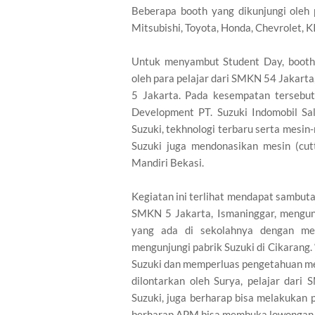
Beberapa booth yang dikunjungi oleh p
Mitsubishi, Toyota, Honda, Chevrolet, K
Untuk menyambut Student Day, booth 
oleh para pelajar dari SMKN 54 Jakar
5 Jakarta. Pada kesempatan tersebu
Development PT. Suzuki Indomobil Sa
Suzuki, tekhnologi terbaru serta mesi
Suzuki juga mendonasikan mesin (cu
Mandiri Bekasi.
Kegiatan ini terlihat mendapat sambutan
SMKN 5 Jakarta, Ismaninggar, mengu
yang ada di sekolahnya dengan me
mengunjungi pabrik Suzuki di Cikarang. 
Suzuki dan memperluas pengetahuan mer
dilontarkan oleh Surya, pelajar dari
Suzuki, juga berharap bisa melakukan p
berharap APM bisa membuka lowongan ba