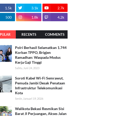
1.5k
3.1k
2.7k
500
1.8k
4.2k
PULAR
RECENTS
COMMENTS
Polri Berhasil Selamatkan 1.744
Korban TPPO, Brigjen
Ramadhan: Waspada Modus
Kerja Gaji Tinggi
Sabtu, Juni 24, 2023
Soroti Kabel Wi-Fi Semrawut,
Pemuda Jambi Desak Penataan
Infrastruktur Telekomunikasi
Kota
Senin, Januari 19, 2026
Walikota Bekasi Resmikan Sisi
Barat Jl Perjuangan, Akses Jalan