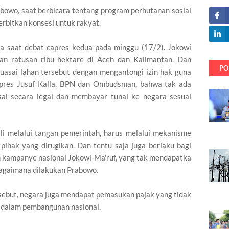
abowo, saat berbicara tentang program perhutanan sosial
erbitkan konsesi untuk rakyat.
a saat debat capres kedua pada minggu (17/2). Jokowi
an ratusan ribu hektare di Aceh dan Kalimantan. Dan
PO
asai lahan tersebut dengan mengantongi izin hak guna
apres Jusuf Kalla, BPN dan Ombudsman, bahwa tak ada
ai secara legal dan membayar tunai ke negara sesuai
i melalui tangan pemerintah, harus melalui mekanisme
pihak yang dirugikan. Dan tentu saja juga berlaku bagi
m kampanye nasional Jokowi-Ma'ruf, yang tak mendapatka
agaimana dilakukan Prabowo.
rsebut, negara juga mendapat pemasukan pajak yang tidak
i dalam pembangunan nasional.