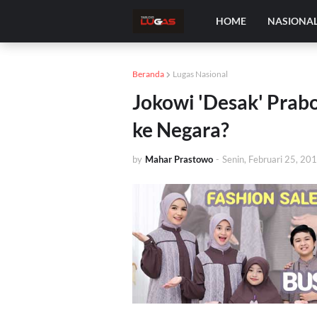
HOME
NASIONA
Beranda
Lugas Nasional
Jokowi 'Desak' Pra
ke Negara?
by
Mahar Prastowo
-
Senin, Februari 25, 20