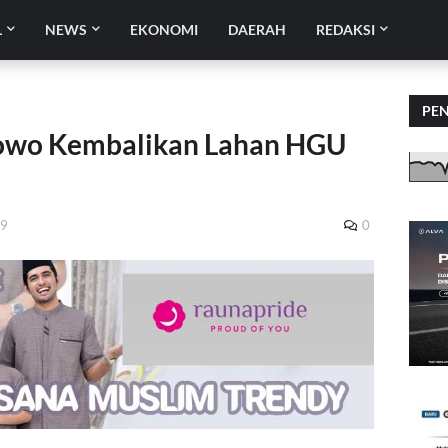
L
NEWS
EKONOMI
DAERAH
REDAKSI
PE
bowo Kembalikan Lahan HGU
19
0