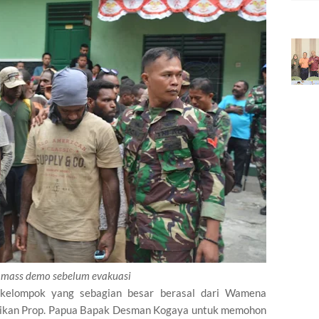
 mass demo sebelum evakuasi
 kelompok yang sebagian besar berasal dari Wamena
dikan Prop. Papua Bapak Desman Kogaya untuk memohon