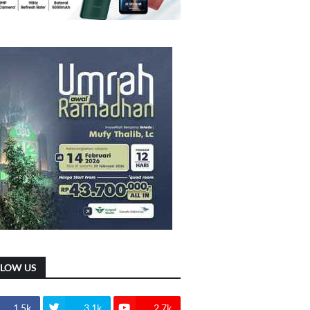
LLOW US
1.5k
3.1k
2.7k