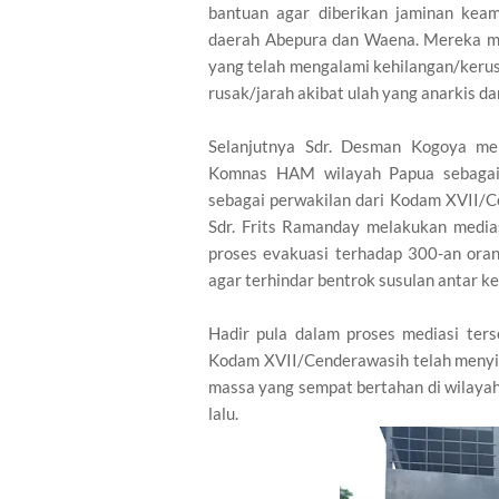
bantuan agar diberikan jaminan kea
daerah Abepura dan Waena. Mereka me
yang telah mengalami kehilangan/keru
rusak/jarah akibat ulah yang anarkis dan
Selanjutnya Sdr. Desman Kogoya me
Komnas HAM wilayah Papua sebagai m
sebagai perwakilan dari Kodam XVII
Sdr. Frits Ramanday melakukan medias
proses evakuasi terhadap 300-an or
agar terhindar bentrok susulan antar k
Hadir pula dalam proses mediasi ter
Kodam XVII/Cenderawasih telah menyia
massa yang sempat bertahan di wilaya
lalu.