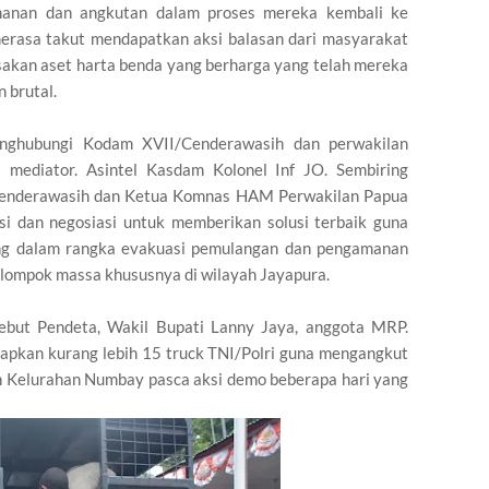
manan dan angkutan dalam proses mereka kembali ke
rasa takut mendapatkan aksi balasan dari masyarakat
sakan aset harta benda yang berharga yang telah mereka
 brutal.
nghubungi Kodam XVII/Cenderawasih dan perwakilan
ediator. Asintel Kasdam Kolonel Inf JO. Sembiring
/Cenderawasih dan Ketua Komnas HAM Perwakilan Papua
i dan negosiasi untuk memberikan solusi terbaik guna
ang dalam rangka evakuasi pemulangan dan pengamanan
elompok massa khususnya di wilayah Jayapura.
sebut Pendeta, Wakil Bupati Lanny Jaya, anggota MRP.
pkan kurang lebih 15 truck TNI/Polri guna mengangkut
h Kelurahan Numbay pasca aksi demo beberapa hari yang