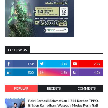
FOLLOW US
1.5k
3.1k
2.7k
500
1.8k
4.2k
POPULAR
RECENTS
COMMENTS
Polri Berhasil Selamatkan 1.744 Korban TPPO,
Brigjen Ramadhan: Waspada Modus Kerja Gaji