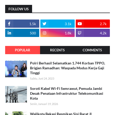
FOLLOW US
1.5k
3.1k
2.7k
500
1.8k
4.2k
POPULAR
RECENTS
COMMENTS
Polri Berhasil Selamatkan 1.744 Korban TPPO,
Brigjen Ramadhan: Waspada Modus Kerja Gaji
Tinggi
Sabtu, Juni 24, 2023
Soroti Kabel Wi-Fi Semrawut, Pemuda Jambi
Desak Penataan Infrastruktur Telekomunikasi
Kota
Senin, Januari 19, 2026
Walikota Bekasi Resmikan Sisi Barat Jl