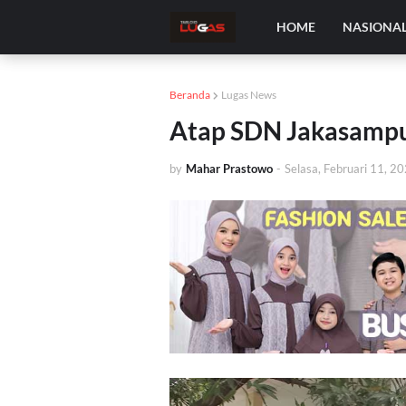
HOME
NASIONA
Beranda
Lugas News
Atap SDN Jakasampu
by
Mahar Prastowo
-
Selasa, Februari 11, 2