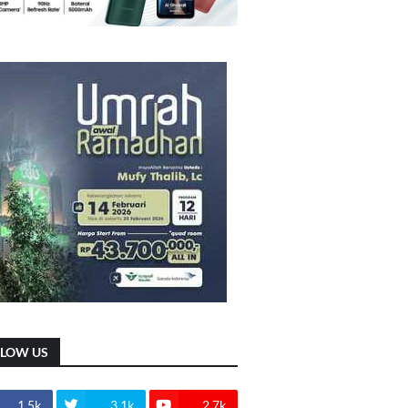
LLOW US
1.5k
3.1k
2.7k