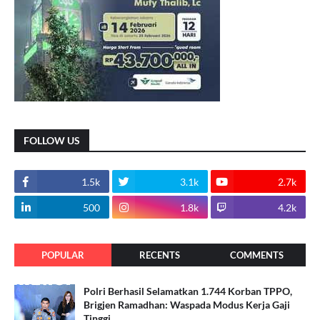
FOLLOW US
1.5k
3.1k
2.7k
500
1.8k
4.2k
POPULAR
RECENTS
COMMENTS
Polri Berhasil Selamatkan 1.744 Korban TPPO,
Brigjen Ramadhan: Waspada Modus Kerja Gaji
Tinggi