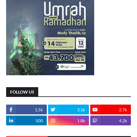
FOLLOW US
1.5k
3.1k
2.7k
500
1.8k
4.2k