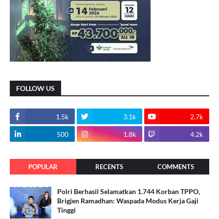
FOLLOW US
1.5k
3.1k
2.7k
500
1.8k
4.2k
POPULAR
RECENTS
COMMENTS
Polri Berhasil Selamatkan 1.744 Korban TPPO,
Brigjen Ramadhan: Waspada Modus Kerja Gaji
Tinggi