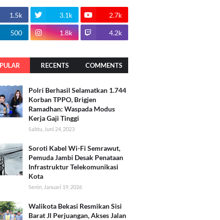
1.5k
3.1k
2.7k
500
1.8k
4.2k
PULAR
RECENTS
COMMENTS
Polri Berhasil Selamatkan 1.744
Korban TPPO, Brigjen
Ramadhan: Waspada Modus
Kerja Gaji Tinggi
Sabtu, Juni 24, 2023
Soroti Kabel Wi-Fi Semrawut,
Pemuda Jambi Desak Penataan
Infrastruktur Telekomunikasi
Kota
Senin, Januari 19, 2026
Walikota Bekasi Resmikan Sisi
Barat Jl Perjuangan, Akses Jalan