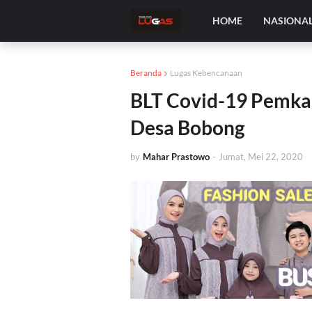
HOME
NASIONA
Beranda
Lugas Kebencanaan
BLT Covid-19 Pemkab
Desa Bobong
by
Mahar Prastowo
-
Jumat, Mei 22, 2020