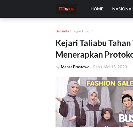
HOME
NASIONA
Beranda
Lugas Hukum
Kejari Taliabu Taha
Menerapkan Protoko
by
Mahar Prastowo
-
Rabu, Mei 13, 2020