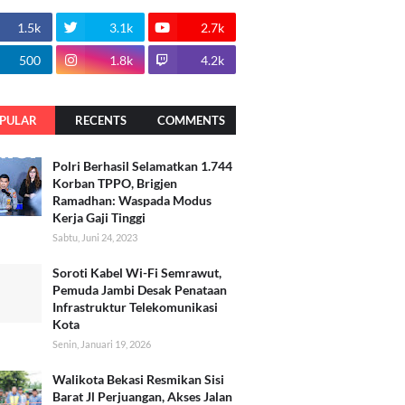
1.5k
3.1k
2.7k
500
1.8k
4.2k
PULAR
RECENTS
COMMENTS
Polri Berhasil Selamatkan 1.744
Korban TPPO, Brigjen
Ramadhan: Waspada Modus
Kerja Gaji Tinggi
Sabtu, Juni 24, 2023
Soroti Kabel Wi-Fi Semrawut,
Pemuda Jambi Desak Penataan
Infrastruktur Telekomunikasi
Kota
Senin, Januari 19, 2026
Walikota Bekasi Resmikan Sisi
Barat Jl Perjuangan, Akses Jalan