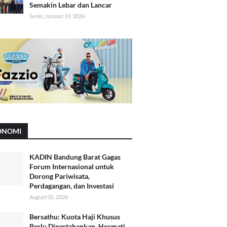
Semakin Lebar dan Lancar
Senin, Januari 19, 2026
ONOMI
KADIN Bandung Barat Gagas
Forum Internasional untuk
Dorong Pariwisata,
Perdagangan, dan Investasi
August 05, 2026
Bersathu: Kuota Haji Khusus
Perlu Dipertahankan, Hormati