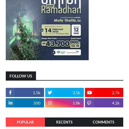
FOLLOW US
1.5k
3.1k
2.7k
500
1.8k
4.2k
POPULAR
RECENTS
COMMENTS