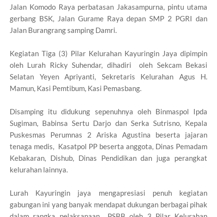
Jalan Komodo Raya perbatasan Jakasampurna, pintu utama
gerbang BSK, Jalan Gurame Raya depan SMP 2 PGRI dan
Jalan Burangrang samping Damri.
Kegiatan Tiga (3) Pilar Kelurahan Kayuringin Jaya dipimpin
oleh Lurah Ricky Suhendar, dihadiri oleh Sekcam Bekasi
Selatan Yeyen Apriyanti, Sekretaris Kelurahan Agus H.
Mamun, Kasi Pemtibum, Kasi Pemasbang.
Disamping itu didukung sepenuhnya oleh Binmaspol Ipda
Sugiman, Babinsa Sertu Darjo dan Serka Sutrisno, Kepala
Puskesmas Perumnas 2 Ariska Agustina beserta jajaran
tenaga medis, Kasatpol PP beserta anggota, Dinas Pemadam
Kebakaran, Dishub, Dinas Pendidikan dan juga perangkat
kelurahan lainnya.
Lurah Kayuringin jaya mengapresiasi penuh kegiatan
gabungan ini yang banyak mendapat dukungan berbagai pihak
dalam rangka pelaksanaan PSBB oleh 3 Pilar Kelurahan