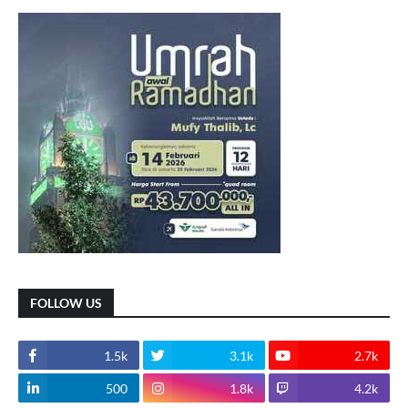
FOLLOW US
1.5k
3.1k
2.7k
500
1.8k
4.2k