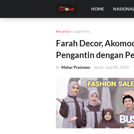
HOME
NASIONA
Beranda
Lugas Foto
Farah Decor, Akomod
Pengantin dengan P
by
Mahar Prastowo
-
Senin, Juni 08, 2020