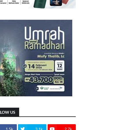
LLOW US
1.5k
3.1k
2.7k