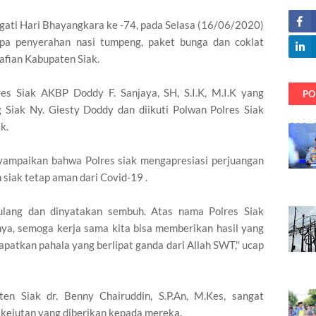
ati Hari Bhayangkara ke -74, pada Selasa (16/06/2020)
upa penyerahan nasi tumpeng, paket bunga dan coklat
fian Kabupaten Siak.
res Siak AKBP Doddy F. Sanjaya, SH, S.I.K, M.I.K yang
PO
Siak Ny. Giesty Doddy dan diikuti Polwan Polres Siak
k.
ampaikan bahwa Polres siak mengapresiasi perjuangan
siak tetap aman dari Covid-19 .
 pulang dan dinyatakan sembuh. Atas nama Polres Siak
nya, semoga kerja sama kita bisa memberikan hasil yang
patkan pahala yang berlipat ganda dari Allah SWT," ucap
n Siak dr. Benny Chairuddin, S.P.An, M.Kes, sangat
 kejutan yang diberikan kepada mereka.