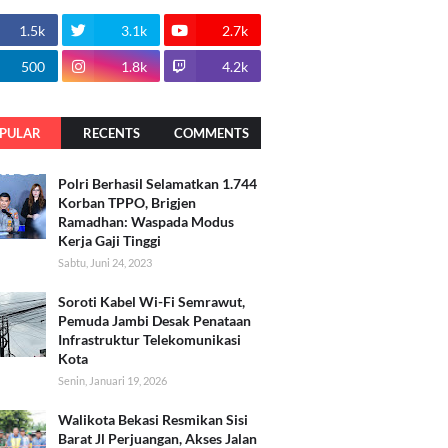
1.5k
3.1k
2.7k
500
1.8k
4.2k
PULAR
RECENTS
COMMENTS
Polri Berhasil Selamatkan 1.744
Korban TPPO, Brigjen
Ramadhan: Waspada Modus
Kerja Gaji Tinggi
Sabtu, Juni 24, 2023
Soroti Kabel Wi-Fi Semrawut,
Pemuda Jambi Desak Penataan
Infrastruktur Telekomunikasi
Kota
Senin, Januari 19, 2026
Walikota Bekasi Resmikan Sisi
Barat Jl Perjuangan, Akses Jalan