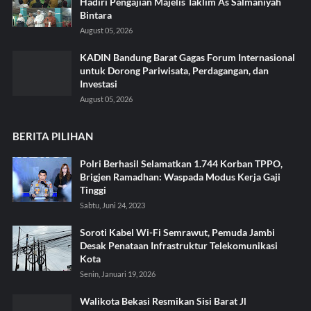
Hadiri Pengajian Majelis Taklim As Salmaniyah
Bintara
August 05, 2026
KADIN Bandung Barat Gagas Forum Internasional
untuk Dorong Pariwisata, Perdagangan, dan
Investasi
August 05, 2026
BERITA PILIHAN
Polri Berhasil Selamatkan 1.744 Korban TPPO,
Brigjen Ramadhan: Waspada Modus Kerja Gaji
Tinggi
Sabtu, Juni 24, 2023
Soroti Kabel Wi-Fi Semrawut, Pemuda Jambi
Desak Penataan Infrastruktur Telekomunikasi
Kota
Senin, Januari 19, 2026
Walikota Bekasi Resmikan Sisi Barat Jl