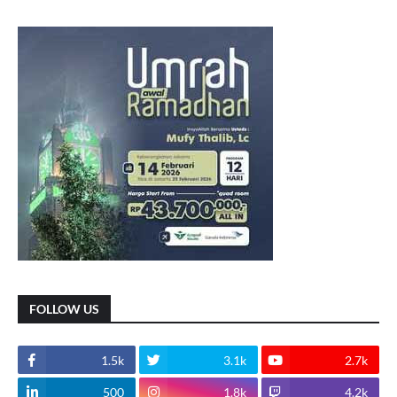
FOLLOW US
1.5k
3.1k
2.7k
500
1.8k
4.2k