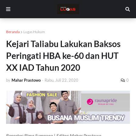
Beranda
Lugas Hukum
Kejari Taliabu Lakukan Baksos
Peringati HBA ke-60 dan HUT
XX IAD Tahun 2020
by
Mahar Prastowo
-
Rabu, Juli 22, 2020
0
Reporter: Bima Sumpono | Editor: Mahar Prastowo