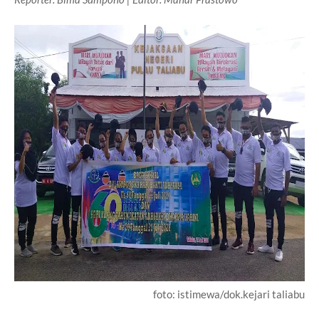
foto: istimewa/dok.kejari taliabu