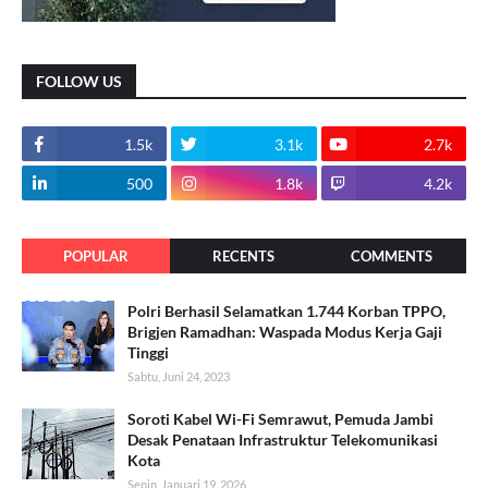
FOLLOW US
1.5k
3.1k
2.7k
500
1.8k
4.2k
POPULAR
RECENTS
COMMENTS
Polri Berhasil Selamatkan 1.744 Korban TPPO,
Brigjen Ramadhan: Waspada Modus Kerja Gaji
Tinggi
Sabtu, Juni 24, 2023
Soroti Kabel Wi-Fi Semrawut, Pemuda Jambi
Desak Penataan Infrastruktur Telekomunikasi
Kota
Senin, Januari 19, 2026