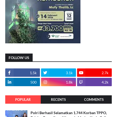
FOLLOW US
1.5k
3.1k
2.7k
500
1.8k
4.2k
POPULAR
RECENTS
COMMENTS
Polri Berhasil Selamatkan 1.744 Korban TPPO,