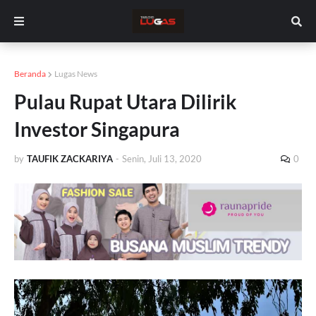
Beranda
Lugas News
Pulau Rupat Utara Dilirik
Investor Singapura
by
TAUFIK ZACKARIYA
-
Senin, Juli 13, 2020
0