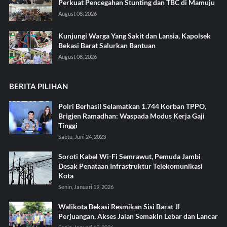
Perkuat Pencegahan Stunting dan TBC di Mamuju
August 08, 2026
Kunjungi Warga Yang Sakit dan Lansia, Kapolsek
Bekasi Barat Salurkan Bantuan
August 08, 2026
BERITA PILIHAN
Polri Berhasil Selamatkan 1.744 Korban TPPO,
Brigjen Ramadhan: Waspada Modus Kerja Gaji
Tinggi
Sabtu, Juni 24, 2023
Soroti Kabel Wi-Fi Semrawut, Pemuda Jambi
Desak Penataan Infrastruktur Telekomunikasi
Kota
Senin, Januari 19, 2026
Walikota Bekasi Resmikan Sisi Barat Jl
Perjuangan, Akses Jalan Semakin Lebar dan Lancar