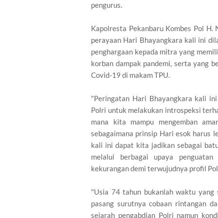
pengurus.
Kapolresta Pekanbaru Kombes Pol H. N
perayaan Hari Bhayangkara kali ini di
penghargaan kepada mitra yang memilik
korban dampak pandemi, serta yang b
Covid-19 di makam TPU.
"Peringatan Hari Bhayangkara kali i
Polri untuk melakukan introspeksi terha
mana kita mampu mengemban amana
sebagaimana prinsip Hari esok harus le
kali ini dapat kita jadikan sebagai ba
melalui berbagai upaya penguatan
kekurangan demi terwujudnya profil Pol
"Usia 74 tahun bukanlah waktu yang s
pasang surutnya cobaan rintangan d
sejarah pengabdian Polri namun kondi