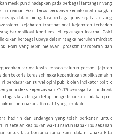
gakan meskipun dihadapkan pada berbagai tantangan yang
9 ini namun Polri terus berupaya semaksimal mungkin
hususnya dalam mengatasi berbagai jenis kejahatan yang
vensional kejahatan transnasional kejahatan terhadap
g berimplikasi kontijensi dilingkungan internal Polri
dilakukan berbagai upaya dalam rangka merubah mindset
ok Polri yang lebih melayani proaktif transparan dan
gucapkan terima kasih kepada seluruh personil jajaran
a dan bekerja keras sehingga kepentingan publik semakin
ni berdasarkan survei opini publik oleh indikator politik
dengan indeks kepercayaan 79,4% semoga hal ini dapat
n tugas kita dengan tetap mengedepankan tindakan pre-
 hukum merupakan alternatif yang terakhir.
ara hadirin dan undangan yang telah berkenan untuk
ri ini setelah kesibukan waktu namun Bapak Ibu sekalian
nan untuk bisa bersama-sama kami dalam rangka kita