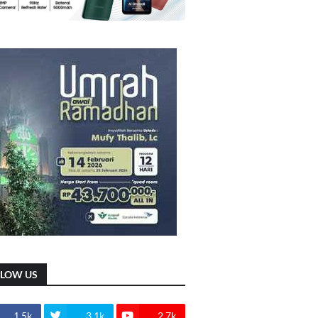
LLOW US
1.5k
3.1k
2.7k