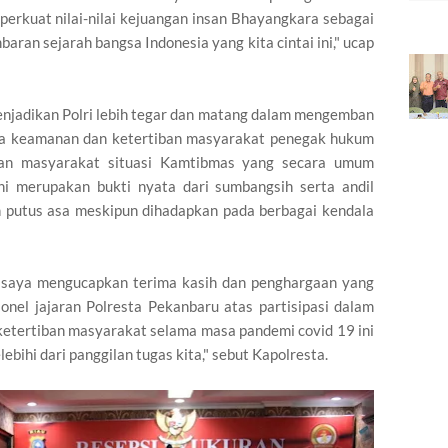
rkuat nilai-nilai kejuangan insan Bhayangkara sebagai
baran sejarah bangsa Indonesia yang kita cintai ini," ucap
njadikan Polri lebih tegar dan matang dalam mengemban
ra keamanan dan ketertiban masyarakat penegak hukum
yan masyarakat situasi Kamtibmas yang secara umum
ni merupakan bukti nyata dari sumbangsih serta andil
dan putus asa meskipun dihadapkan pada berbagai kendala
i saya mengucapkan terima kasih dan penghargaan yang
sonel jajaran Polresta Pekanbaru atas partisipasi dalam
tertiban masyarakat selama masa pandemi covid 19 ini
ebihi dari panggilan tugas kita," sebut Kapolresta.