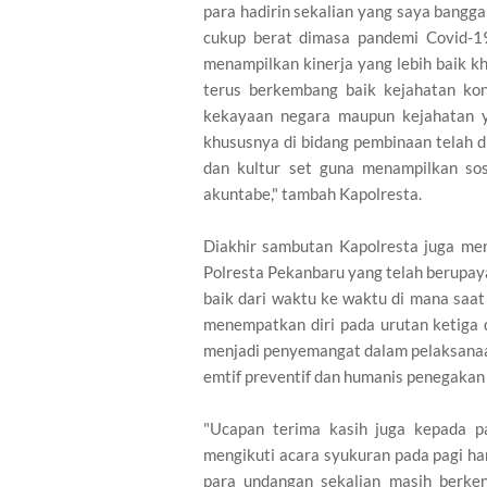
para hadirin sekalian yang saya bang
cukup berat dimasa pandemi Covid-1
menampilkan kinerja yang lebih baik k
terus berkembang baik kejahatan kon
kekayaan negara maupun kejahatan yan
khususnya di bidang pembinaan telah 
dan kultur set guna menampilkan sos
akuntabe," tambah Kapolresta.
Diakhir sambutan Kapolresta juga men
Polresta Pekanbaru yang telah berupay
baik dari waktu ke waktu di mana saat i
menempatkan diri pada urutan ketiga 
menjadi penyemangat dalam pelaksanaa
emtif preventif dan humanis penegakan
"Ucapan terima kasih juga kepada p
mengikuti acara syukuran pada pagi ha
para undangan sekalian masih berke