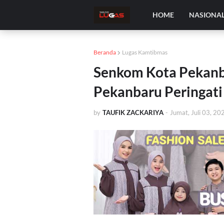
HOME
NASIONA
Beranda
Lugas Kamtibmas
Senkom Kota Pekanba
Pekanbaru Peringati
by
TAUFIK ZACKARIYA
-
Jumat, Juli 03, 20