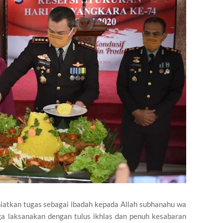
niatkan tugas sebagai ibadah kepada Allah subhanahu wa
a laksanakan dengan tulus ikhlas dan penuh kesabaran