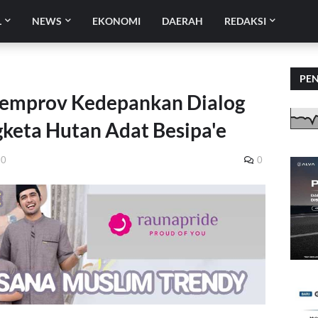
L
NEWS
EKONOMI
DAERAH
REDAKSI
PE
emprov Kedepankan Dialog
gketa Hutan Adat Besipa'e
20
0