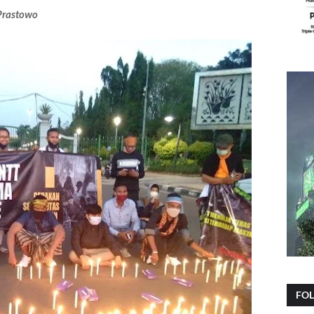
 Prastowo
FO