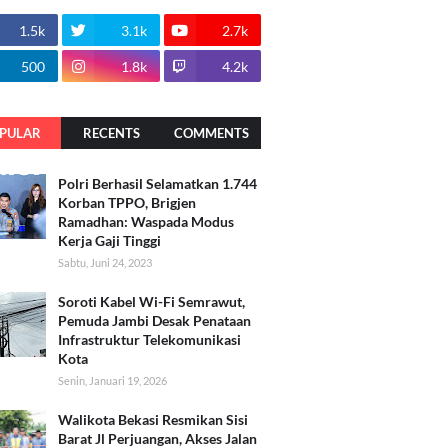
1.5k
3.1k
2.7k
500
1.8k
4.2k
PULAR
RECENTS
COMMENTS
Polri Berhasil Selamatkan 1.744
Korban TPPO, Brigjen
Ramadhan: Waspada Modus
Kerja Gaji Tinggi
Sabtu, Juni 24, 2023
Soroti Kabel Wi-Fi Semrawut,
Pemuda Jambi Desak Penataan
Infrastruktur Telekomunikasi
Kota
Senin, Januari 19, 2026
Walikota Bekasi Resmikan Sisi
Barat Jl Perjuangan, Akses Jalan