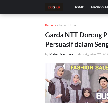
HOME
NASIONA
Beranda
Lugas Hukum
Garda NTT Dorong P
Persuasif dalam Sen
by
Mahar Prastowo
-
Sabtu, Agustus 22, 20