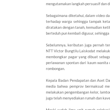
mengutamakan langkah persuasif dan di
Sebagaimana diketahui, dalam video da
terhadap warga sehingga tampak keta
diratakan dengan tanah, kemudian ke
berteduh pun kembali digusur, sehingga 
Sebelumnya, keributan juga pernah te
NTT Victor Bungtilu Laiskodat melaku
membongkar pagar yang dibuat sebagai
perlawanan spontan dari kaum wanita 
rombongan.
Kepala Badan Pendapatan dan Aset Dae
media bahwa pemprov bermaksud mela
melakukan pengembangan kelor, lamtor
juga telah menyediakan rumah dan kave
Meski sudah lima unit rumah relokas