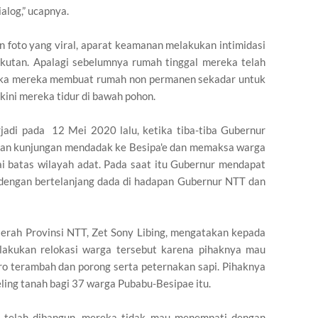
alog,” ucapnya.
n foto yang viral, aparat keamanan melakukan intimidasi
kutan. Apalagi sebelumnya rumah tinggal mereka telah
tika mereka membuat rumah non permanen sekadar untuk
kini mereka tidur di bawah pohon.
rjadi pada 12 Mei 2020 lalu, ketika tiba-tiba Gubernur
kan kunjungan mendadak ke Besipa'e dan memaksa warga
 batas wilayah adat. Pada saat itu Gubernur mendapat
dengan bertelanjang dada di hadapan Gubernur NTT dan
rah Provinsi NTT, Zet Sony Libing, mengatakan kepada
kukan relokasi warga tersebut karena pihaknya mau
o terambah dan porong serta peternakan sapi. Pihaknya
ling tanah bagi 37 warga Pubabu-Besipae itu.
i telah dibangun, mereka tidak mau menempati dengan