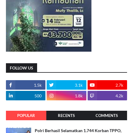
FOLLOW US
1.5k
3.1k
2.7k
500
1.8k
4.2k
POPULAR
RECENTS
COMMENTS
Polri Berhasil Selamatkan 1.744 Korban TPPO,