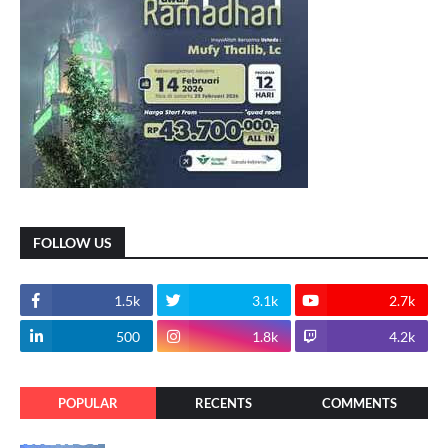
FOLLOW US
1.5k
3.1k
2.7k
500
1.8k
4.2k
POPULAR
RECENTS
COMMENTS