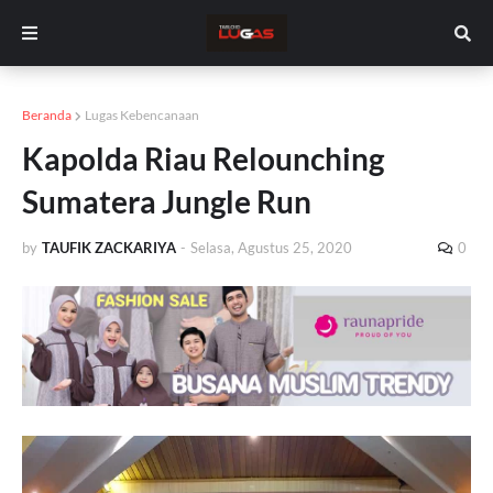
Beranda
Lugas Kebencanaan
Kapolda Riau Relounching
Sumatera Jungle Run
by
TAUFIK ZACKARIYA
-
Selasa, Agustus 25, 2020
0