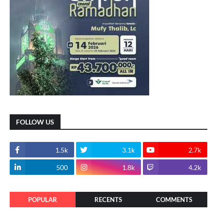
FOLLOW US
1.5k
3.1k
2.7k
500
1.8k
4.2k
POPULAR
RECENTS
COMMENTS