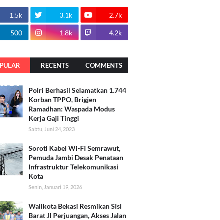
1.5k
3.1k
2.7k
500
1.8k
4.2k
PULAR
RECENTS
COMMENTS
Polri Berhasil Selamatkan 1.744
Korban TPPO, Brigjen
Ramadhan: Waspada Modus
Kerja Gaji Tinggi
Sabtu, Juni 24, 2023
Soroti Kabel Wi-Fi Semrawut,
Pemuda Jambi Desak Penataan
Infrastruktur Telekomunikasi
Kota
Senin, Januari 19, 2026
Walikota Bekasi Resmikan Sisi
Barat Jl Perjuangan, Akses Jalan