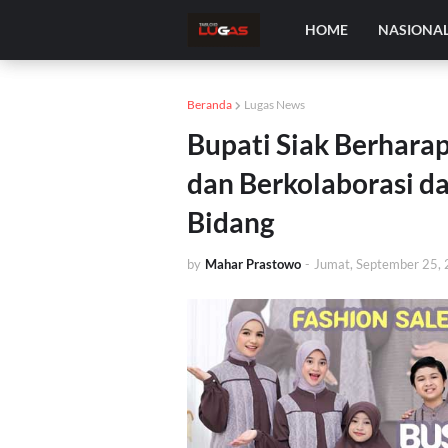
HOME
NASIONA
Beranda
Lugas News
Bupati Siak Berharap
dan Berkolaborasi 
Bidang
by
Mahar Prastowo
-
Jumat, September 25,