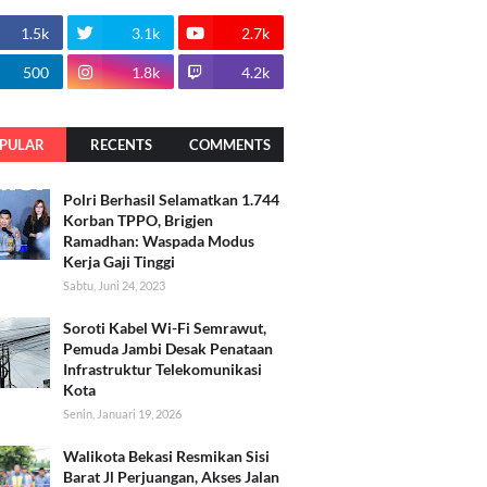
1.5k
3.1k
2.7k
500
1.8k
4.2k
PULAR
RECENTS
COMMENTS
Polri Berhasil Selamatkan 1.744
Korban TPPO, Brigjen
Ramadhan: Waspada Modus
Kerja Gaji Tinggi
Sabtu, Juni 24, 2023
Soroti Kabel Wi-Fi Semrawut,
Pemuda Jambi Desak Penataan
Infrastruktur Telekomunikasi
Kota
Senin, Januari 19, 2026
Walikota Bekasi Resmikan Sisi
Barat Jl Perjuangan, Akses Jalan