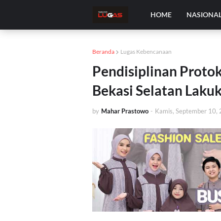
HOME
NASIONA
Beranda
Lugas Kebencanaan
Pendisiplinan Protok
Bekasi Selatan Laku
by
Mahar Prastowo
-
Kamis, September 10,