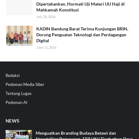
Dipertahankan, Hormati Uji Materi UU Haji di
Mahkamah Konstitusi
July 28, 2026
KADIN Bandung Barat Terima Kunjungan BRIN,
Dorong Penguatan Teknologi dan Perdagangan
Digital
June 11, 2026
Redaksi
Pedoman Media Siber
Tentang Lugas
Pedoman AI
NEWS
Menguatkan Branding Budaya Betawi dan
Storytelling Pemasaran, FEB UNJ Tingkatkan Daya