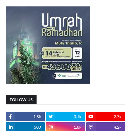
FOLLOW US
1.5k
3.1k
2.7k
500
1.8k
4.2k