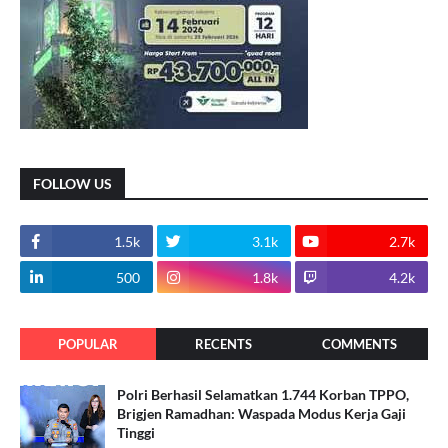
FOLLOW US
1.5k
3.1k
2.7k
500
1.8k
4.2k
POPULAR
RECENTS
COMMENTS
Polri Berhasil Selamatkan 1.744 Korban TPPO,
Brigjen Ramadhan: Waspada Modus Kerja Gaji
Tinggi