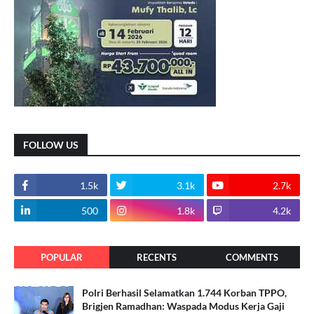
FOLLOW US
1.5k
3.1k
2.7k
500
1.8k
4.2k
POPULAR
RECENTS
COMMENTS
Polri Berhasil Selamatkan 1.744 Korban TPPO,
Brigjen Ramadhan: Waspada Modus Kerja Gaji