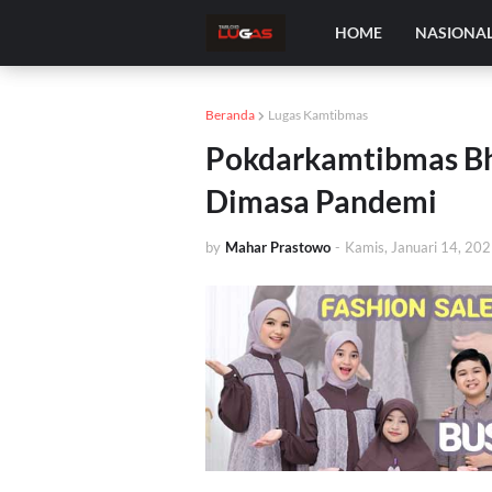
HOME
NASIONA
Beranda
Lugas Kamtibmas
Pokdarkamtibmas Bh
Dimasa Pandemi
by
Mahar Prastowo
-
Kamis, Januari 14, 20