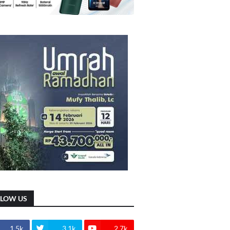
LLOW US
1.5k
3.1k
2.7k