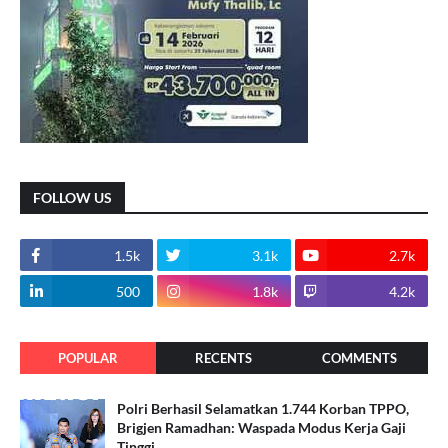
FOLLOW US
1.5k
3.1k
2.7k
500
1.8k
4.2k
POPULAR
RECENTS
COMMENTS
Polri Berhasil Selamatkan 1.744 Korban TPPO,
Brigjen Ramadhan: Waspada Modus Kerja Gaji
Tinggi