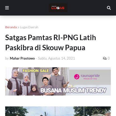
Beranda
Lugas Daerah
Satgas Pamtas RI-PNG Latih
Paskibra di Skouw Papua
by
Mahar Prastowo
-
Sabtu, Agustus 14, 2021
0