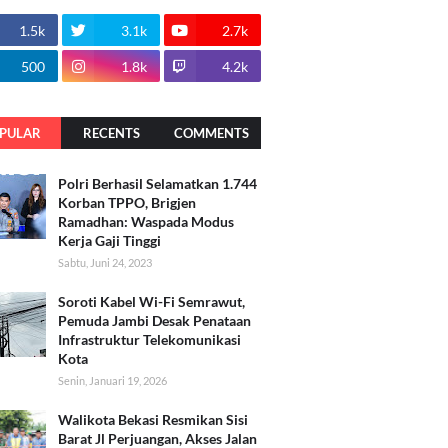
1.5k
3.1k
2.7k
500
1.8k
4.2k
PULAR
RECENTS
COMMENTS
Polri Berhasil Selamatkan 1.744
Korban TPPO, Brigjen
Ramadhan: Waspada Modus
Kerja Gaji Tinggi
Sabtu, Juni 24, 2023
Soroti Kabel Wi-Fi Semrawut,
Pemuda Jambi Desak Penataan
Infrastruktur Telekomunikasi
Kota
Senin, Januari 19, 2026
Walikota Bekasi Resmikan Sisi
Barat Jl Perjuangan, Akses Jalan