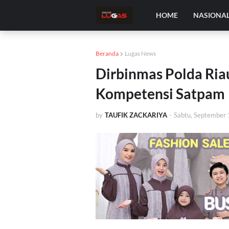
HOME
NASIONA
Beranda
Lugas News
Dirbinmas Polda Ri
Kompetensi Satpam
by
TAUFIK ZACKARIYA
-
Sabtu, September