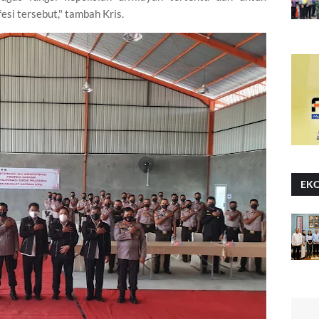
fesi tersebut," tambah Kris.
EK