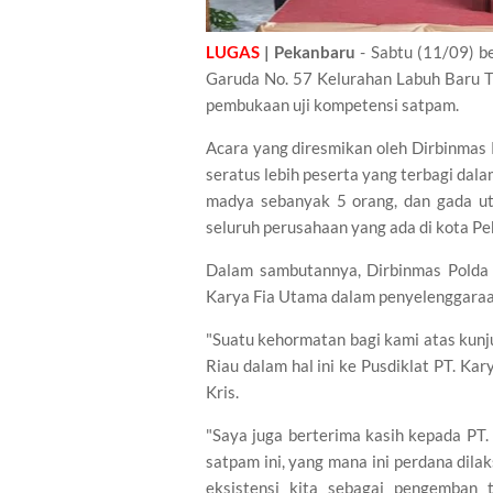
LUGAS
| Pekanbaru
- Sabtu (11/09) b
Garuda No. 57 Kelurahan Labuh Baru T
pembukaan uji kompetensi satpam.
Acara yang diresmikan oleh Dirbinmas P
seratus lebih peserta yang terbagi dala
madya sebanyak 5 orang, dan gada ut
seluruh perusahaan yang ada di kota P
Dalam sambutannya, Dirbinmas Polda 
Karya Fia Utama dalam penyelenggaraan
"Suatu kehormatan bagi kami atas kunju
Riau dalam hal ini ke Pusdiklat PT. Ka
Kris.
"Saya juga berterima kasih kepada PT
satpam ini, yang mana ini perdana dilak
eksistensi kita sebagai pengemban t