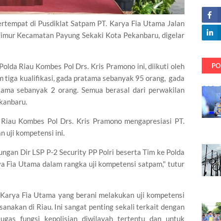
ertempat di Pusdiklat Satpam PT. Karya Fia Utama Jalan
imur Kecamatan Payung Sekaki Kota Pekanbaru, digelar
PO
olda Riau Kombes Pol Drs. Kris Pramono ini, diikuti oleh
m tiga kualifikasi, gada pratama sebanyak 95 orang, gada
ama sebanyak 2 orang. Semua berasal dari perwakilan
ekanbaru.
Riau Kombes Pol Drs. Kris Pramono mengapresiasi PT.
 uji kompetensi ini.
ngan Dir LSP P-2 Security PP Polri beserta Tim ke Polda
rya Fia Utama dalam rangka uji kompetensi satpam," tutur
. Karya Fia Utama yang berani melakukan uji kompetensi
sanakan di Riau. Ini sangat penting sekali terkait dengan
ugas fungsi kepolisian diwilayah tertentu dan untuk