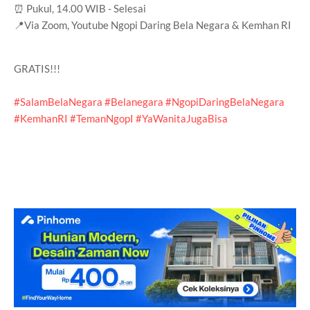
⏰ Pukul, 14.00 WIB - Selesai
📍Via Zoom, Youtube Ngopi Daring Bela Negara & Kemhan RI
GRATIS!!!
#SalamBelaNegara
#Belanegara
#NgopiDaringBelaNegara
#KemhanRI
#TemanNgopI
#YaWanitaJugaBisa