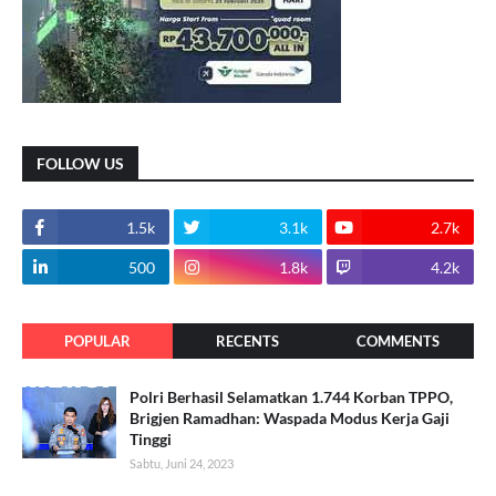
FOLLOW US
1.5k
3.1k
2.7k
500
1.8k
4.2k
POPULAR
RECENTS
COMMENTS
Polri Berhasil Selamatkan 1.744 Korban TPPO,
Brigjen Ramadhan: Waspada Modus Kerja Gaji
Tinggi
Sabtu, Juni 24, 2023