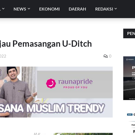
L
NEWS
EKONOMI
DAERAH
REDAKSI
PE
njau Pemasangan U-Ditch
2022
0