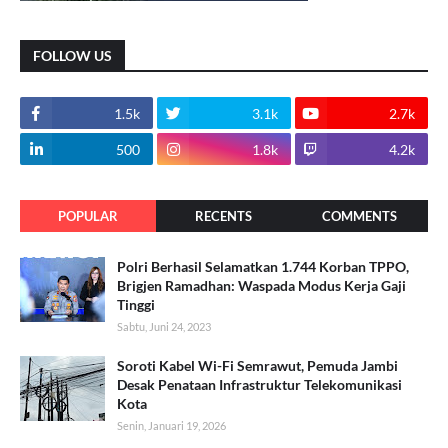
FOLLOW US
1.5k
3.1k
2.7k
500
1.8k
4.2k
POPULAR
RECENTS
COMMENTS
Polri Berhasil Selamatkan 1.744 Korban TPPO,
Brigjen Ramadhan: Waspada Modus Kerja Gaji
Tinggi
Sabtu, Juni 24, 2023
Soroti Kabel Wi-Fi Semrawut, Pemuda Jambi
Desak Penataan Infrastruktur Telekomunikasi
Kota
Senin, Januari 19, 2026