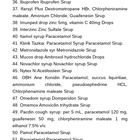
36. Ibuprofen Ibuprofen Sirup
37. Ifarsyl Plus Dextrometropane HBr, Chlorpheniramine
maleate, Amonium Chloride, Guaifenesin Sirup
38. Imunped drop zinc 5mg, vitamin C 40mg Drops
39. Interzinc Zinc Sulfate Sirup
40. Itamol syrup Paracetamol Sirup
41. Klinik Tazkia: Paracetamol Syrup Paracetamol Sirup.
42. Metronidazole syr Metronidazole Sirup
43. Mucos drop Ambroxol hydrochloride Drops
44. Novachlor syrup Novachlor syrup Sirup
45. Nytex N-Acetilsistein Sirup
46. OBH Ane Konidin Paracetamol, succus liquiritiae,
ammonium chloride, pseudoephedrine HCL,
Chlorphenamine maleate Sirup
47. Omedom syrup Domperidon Sirup
48. Omemox Amoxicilin trihydrate Sirup
49. Pacdin cough syrup: per 5 mL, paracetamol 120 mg,
guaifenesin 50 mg, chlorpheniramine maleate 1 mg
ethanol 7.5% v/v.
50. Pamol Paracetamol Sirup
51. Paracetamol Paracetamol Sirup