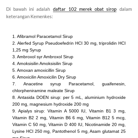
Di bawah ini adalah
daftar 102 merek obat sirop
dalam
keterangan Kemenkes:
1. Afibramol Paracetamol Sirup
2. Alerfed Syrup Pseudoefedrin HCI 30 mg, triprolidin HCI
1,25 mg Syrup
3. Ambroxol syr Ambroxol Sirup
4. Amoksisilin Amoksisilin Sirup
5. Amoxan amoxicillin Sirup
6. Amoxicilin Amoxicilin Dry Sirup
7. Anacetine syrup Paracetamol, guaifenesin,
chlorpheniramine maleate Sirup
8. Antasida DOEN sirup: per 5 mL, aluminium hydroxide
200 mg, magnesium hydroxide 200 mg
9. Apialys sirup: Vitamin A 5000 IU, Vitamin B1 3 mg,
Vitamin B2 2 mg, Vitamin B6 6 mg, Vitamin B12 5 mcg,
Vitamin C 50 mg, Vitamin D 400 IU, Nicotinamide 20 mg,
Lysine HCl 250 mg, Pantothenol 5 mg, Asam glutamat 25
mg Sirup.