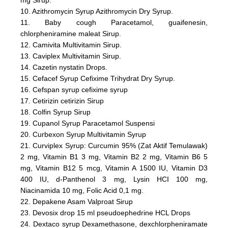
10. Azithromycin Syrup Azithromycin Dry Syrup.
11. Baby cough Paracetamol, guaifenesin,
chlorpheniramine maleat Sirup.
12. Camivita Multivitamin Sirup.
13. Caviplex Multivitamin Sirup.
14. Cazetin nystatin Drops.
15. Cefacef Syrup Cefixime Trihydrat Dry Syrup.
16. Cefspan syrup cefixime syrup
17. Cetirizin cetirizin Sirup
18. Colfin Syrup Sirup
19. Cupanol Syrup Paracetamol Suspensi
20. Curbexon Syrup Multivitamin Syrup
21. Curviplex Syrup: Curcumin 95% (Zat Aktif Temulawak)
2 mg, Vitamin B1 3 mg, Vitamin B2 2 mg, Vitamin B6 5
mg, Vitamin B12 5 mcg, Vitamin A 1500 IU, Vitamin D3
400 IU, d-Panthenol 3 mg, Lysin HCI 100 mg,
Niacinamida 10 mg, Folic Acid 0,1 mg.
22. Depakene Asam Valproat Sirup
23. Devosix drop 15 ml pseudoephedrine HCL Drops
24. Dextaco syrup Dexamethasone, dexchlorpheniramate