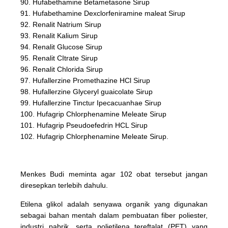
90. Hufabethamine Betametasone Sirup
91. Hufabethamine Dexclorfeniramine maleat Sirup
92. Renalit Natrium Sirup
93. Renalit Kalium Sirup
94. Renalit Glucose Sirup
95. Renalit CItrate Sirup
96. Renalit Chlorida Sirup
97. Hufallerzine Promethazine HCl Sirup
98. Hufallerzine Glyceryl guaicolate Sirup
99. Hufallerzine Tinctur Ipecacuanhae Sirup
100. Hufagrip Chlorphenamine Meleate Sirup
101. Hufagrip Pseudoefedrin HCL Sirup
102. Hufagrip Chlorphenamine Meleate Sirup.
Menkes Budi meminta agar 102 obat tersebut jangan
diresepkan terlebih dahulu.
Etilena glikol adalah senyawa organik yang digunakan
sebagai bahan mentah dalam pembuatan fiber poliester,
industri pabrik, serta polietilena tereftalat (PET) yang