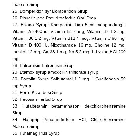
maleate Sirup
25. Domperidon syr Domperidon Sirup
26. Disudrin-ped Pseudroefedrin Oral Drop
27. Elkana Syrup: Komposisi: Tiap 5 ml mengandung :
Vitamin A 2400 iu, Vitamin B1 4 mg, Vitamin B2 1.2 mg,
Vitamin B6 1.2 mg, Vitamin B12 4 mcg, Vitamin C 60 mg,
Vitamin D 400 IU, Nicotinamide 16 mg, Choline 12 mg,
Inositol 12 mg, Ca 33.1 mg, Na 5.2 mg, L-Lysine HCl 200
mg.
28. Eritromisin Eritromisin Sirup
29. Etamox syrup amoxicillin trihidrate syrup
30. Fartolin Syrup Salbutamol 1.2 mg + Guaifenesin 50
mg Syrup
31. Ferro K zat besi Sirup
32. Hecosan herbal Sirup
33. Hufabetamin betamethason, dexchlorpheniramine
Sirup
34. Hufagrip Pseudoefedrine HCl, Chlorpheniramine
Maleate Sirup
35. Hufamag Plus Syrup