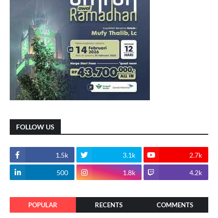
FOLLOW US
1.5k
3.1k
2.7k
500
1.8k
4.2k
POPULAR
RECENTS
COMMENTS