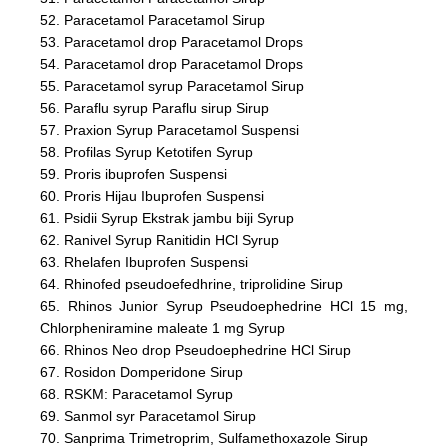
52. Paracetamol Paracetamol Sirup
53. Paracetamol drop Paracetamol Drops
54. Paracetamol drop Paracetamol Drops
55. Paracetamol syrup Paracetamol Sirup
56. Paraflu syrup Paraflu sirup Sirup
57. Praxion Syrup Paracetamol Suspensi
58. Profilas Syrup Ketotifen Syrup
59. Proris ibuprofen Suspensi
60. Proris Hijau Ibuprofen Suspensi
61. Psidii Syrup Ekstrak jambu biji Syrup
62. Ranivel Syrup Ranitidin HCl Syrup
63. Rhelafen Ibuprofen Suspensi
64. Rhinofed pseudoefedhrine, triprolidine Sirup
65. Rhinos Junior Syrup Pseudoephedrine HCl 15 mg,
Chlorpheniramine maleate 1 mg Syrup
66. Rhinos Neo drop Pseudoephedrine HCl Sirup
67. Rosidon Domperidone Sirup
68. RSKM: Paracetamol Syrup
69. Sanmol syr Paracetamol Sirup
70. Sanprima Trimetroprim, Sulfamethoxazole Sirup