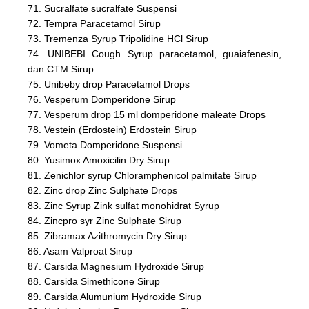
71. Sucralfate sucralfate Suspensi
72. Tempra Paracetamol Sirup
73. Tremenza Syrup Tripolidine HCl Sirup
74. UNIBEBI Cough Syrup paracetamol, guaiafenesin,
dan CTM Sirup
75. Unibeby drop Paracetamol Drops
76. Vesperum Domperidone Sirup
77. Vesperum drop 15 ml domperidone maleate Drops
78. Vestein (Erdostein) Erdostein Sirup
79. Vometa Domperidone Suspensi
80. Yusimox Amoxicilin Dry Sirup
81. Zenichlor syrup Chloramphenicol palmitate Sirup
82. Zinc drop Zinc Sulphate Drops
83. Zinc Syrup Zink sulfat monohidrat Syrup
84. Zincpro syr Zinc Sulphate Sirup
85. Zibramax Azithromycin Dry Sirup
86. Asam Valproat Sirup
87. Carsida Magnesium Hydroxide Sirup
88. Carsida Simethicone Sirup
89. Carsida Alumunium Hydroxide Sirup